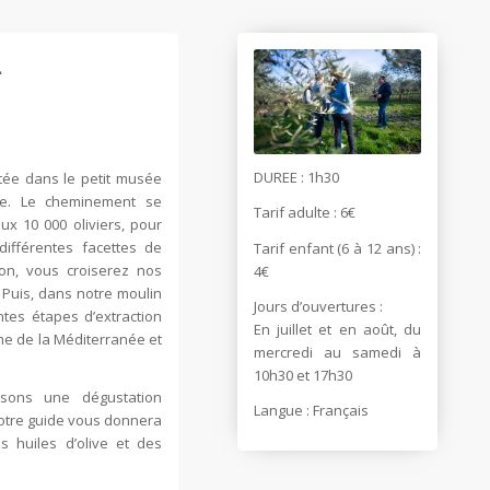
d
DUREE : 1h30
ntée dans le petit musée
re. Le cheminement se
Tarif adulte : 6€
ux 10 000 oliviers, pour
différentes facettes de
Tarif enfant (6 à 12 ans) :
ison, vous croiserez nos
4€
 Puis, dans notre moulin
Jours d’ouvertures :
ntes étapes d’extraction
En juillet et en août, du
lème de la Méditerranée et
mercredi au samedi à
10h30 et 17h30
osons une dégustation
Langue : Français
Votre guide vous donnera
os huiles d’olive et des