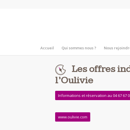
Accueil
Qui sommes nous ?
Nous rejoindr
Les offres i
l’Oulivie
Informations et réservation au 04 67 67 
www.oulivie.com