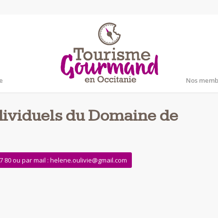
e
Nos memb
ndividuels du Domaine de
07 80 ou par mail : helene.oulivie@gmail.com