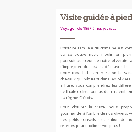
Visite guidée à pie
Voyager de 1957 à nos jours …
L’histoire familiale du domaine est co
où se trouve notre moulin en pier
poursuit au cœur de notre oliveraie, a
s’imprégner du lieu et découvrir les 
notre travail d’oliveron. Selon la sa
chevaux qui pâturent dans les oliviers.
à huile, vous comprendrez les différe
de l’huile d’olive, pur jus de fruit, emb
du régime Crétois.
Pour clôturer la visite, nous prop
gourmande, à l’ombre de nos oliviers. 
des petits conseils d’utilisation de n
recettes pour sublimer vos plats !