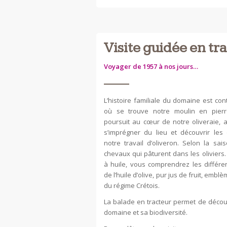
Visite guidée en tr
Voyager de 1957 à nos jours…
L’histoire familiale du domaine est co
où se trouve notre moulin en pier
poursuit au cœur de notre oliveraie, a
s’imprégner du lieu et découvrir les 
notre travail d’oliveron. Selon la sa
chevaux qui pâturent dans les oliviers.
à huile, vous comprendrez les différe
de l’huile d’olive, pur jus de fruit, emb
du régime Crétois.
La balade en tracteur permet de décou
domaine et sa biodiversité.