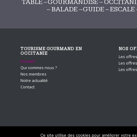
TABLE – GOURMANDISE – OCCITANIE 
– BALADE – GUIDE – ESCALE
TOURISME GOURMAND EN
NOS OF
OCCITANIE
Les offre
Accueil
Les offres
Qui sommes nous ?
Les offre
Nos membres
Notre actualité
Contact
Ce site utilise des cookies pour améliorer votre e
© Copyright - Tourisme Gourmand En Occitanie - Design et intégratio