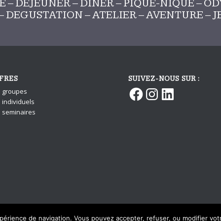
– DEJEUNER – DINER – PIQUE-NIQUE – ODY
 – DEGUSTATION – ATELIER – AVENTURE – 
FRES
SUIVEZ-NOUS SUR :
Facebook
Instagram
LinkedIn
s groupes
 individuels
s seminaires
xpérience de navigation. Vous pouvez accepter, refuser, ou modifier vo
n par
Karactère