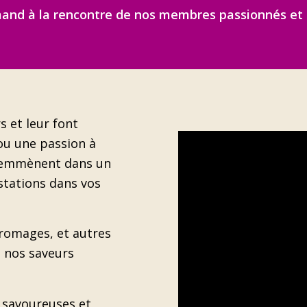
d à la rencontre de nos membres passionnés et de 
s et leur font
 ou une passion à
s emmènent dans un
stations dans vos
 fromages, et autres
e nos saveurs
 savoureuses et