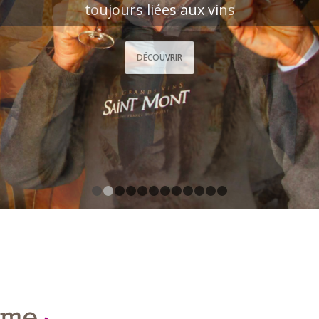
tout connaître des secrets de fabrication du foi
DÉCOUVRIR
1
2
3
4
5
6
7
8
9
10
11
12