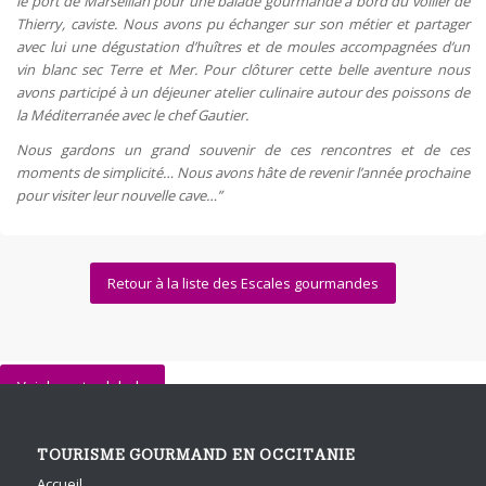
le port de Marseillan pour une balade gourmande à bord du voilier de
Thierry, caviste. Nous avons pu échanger sur son métier et partager
avec lui une dégustation d’huîtres et de moules accompagnées d’un
vin blanc sec Terre et Mer. Pour clôturer cette belle aventure nous
avons participé à un déjeuner atelier culinaire autour des poissons de
la Méditerranée avec le chef Gautier.
Nous gardons un grand souvenir de ces rencontres et de ces
moments de simplicité… Nous avons hâte de revenir l’année prochaine
pour visiter leur nouvelle cave…”
Retour à la liste des Escales gourmandes
Voir la carte globale
TOURISME GOURMAND EN OCCITANIE
Accueil