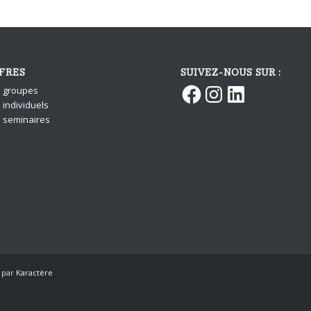
FRES
SUIVEZ-NOUS SUR :
Facebook
Instagram
LinkedIn
s groupes
 individuels
s seminaires
n par
Karactère