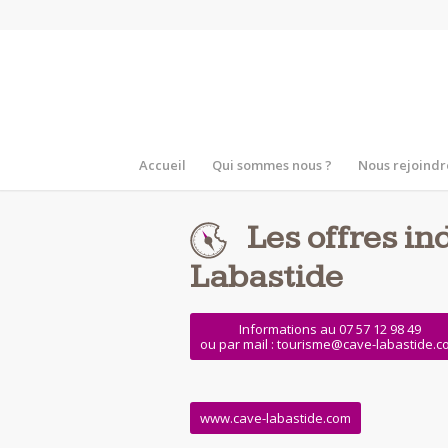
Accueil
Qui sommes nous ?
Nous rejoindr
Les offres in
Labastide
Informations au 07 57 12 98 49
ou par mail : tourisme@cave-labastide.
www.cave-labastide.com