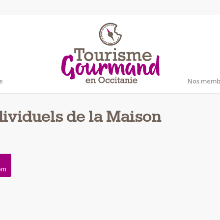
e
Nos memb
dividuels de la Maison
com