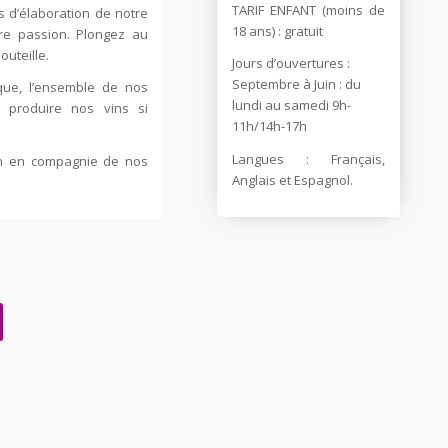
TARIF ENFANT (moins de
s d’élaboration de notre
18 ans) : gratuit
re passion. Plongez au
outeille.
Jours d’ouvertures :
Septembre à Juin : du
que, l’ensemble de nos
lundi au samedi 9h-
r produire nos vins si
11h/14h-17h
Langues : Français,
ion en compagnie de nos
Anglais et Espagnol.