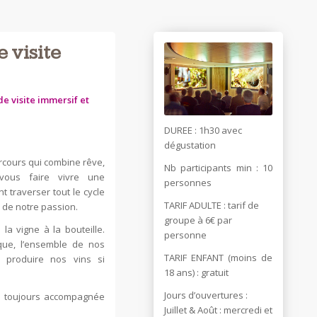
 visite
e visite immersif et
DUREE : 1h30 avec
dégustation
cours qui combine rêve,
Nb participants min : 10
vous faire vivre une
personnes
t traverser tout le cycle
TARIF ADULTE : tarif de
 de notre passion.
groupe à 6€ par
la vigne à la bouteille.
personne
que, l’ensemble de nos
TARIF ENFANT (moins de
r produire nos vins si
18 ans) : gratuit
Jours d’ouvertures :
on toujours accompagnée
Juillet & Août : mercredi et