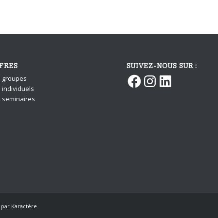
FRES
SUIVEZ-NOUS SUR :
Facebook
Instagram
LinkedIn
s groupes
 individuels
s seminaires
n par
Karactère